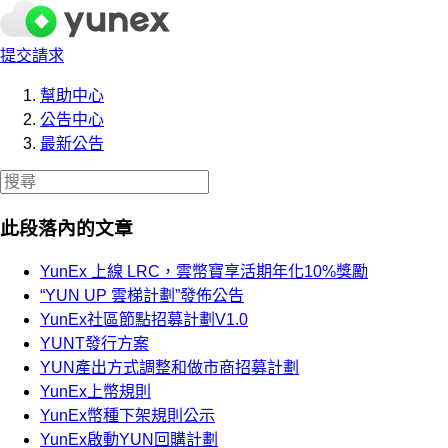
提交請求
幫助中心
公告中心
最新公告
此段落內的文章
YunEx 上線 LRC，雲幣寶享活期年化10%獎勵
“YUN UP 雲梯計劃”發佈公告
YunEx社區節點招募計劃V1.0
YUNT發行方案
YUN產出方式調整和做市商招募計劃
YunEx上幣規則
YunEx幣種下架規則公示
YunEx啟動YUN回購計劃