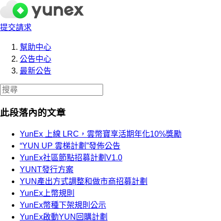
提交請求
幫助中心
公告中心
最新公告
此段落內的文章
YunEx 上線 LRC，雲幣寶享活期年化10%獎勵
“YUN UP 雲梯計劃”發佈公告
YunEx社區節點招募計劃V1.0
YUNT發行方案
YUN產出方式調整和做市商招募計劃
YunEx上幣規則
YunEx幣種下架規則公示
YunEx啟動YUN回購計劃