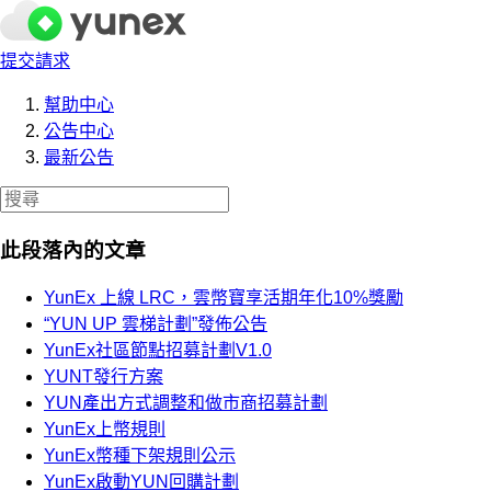
提交請求
幫助中心
公告中心
最新公告
此段落內的文章
YunEx 上線 LRC，雲幣寶享活期年化10%獎勵
“YUN UP 雲梯計劃”發佈公告
YunEx社區節點招募計劃V1.0
YUNT發行方案
YUN產出方式調整和做市商招募計劃
YunEx上幣規則
YunEx幣種下架規則公示
YunEx啟動YUN回購計劃