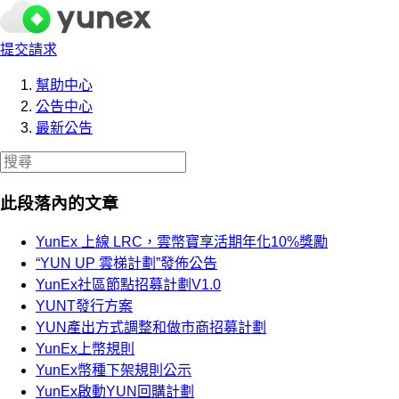
提交請求
幫助中心
公告中心
最新公告
此段落內的文章
YunEx 上線 LRC，雲幣寶享活期年化10%獎勵
“YUN UP 雲梯計劃”發佈公告
YunEx社區節點招募計劃V1.0
YUNT發行方案
YUN產出方式調整和做市商招募計劃
YunEx上幣規則
YunEx幣種下架規則公示
YunEx啟動YUN回購計劃